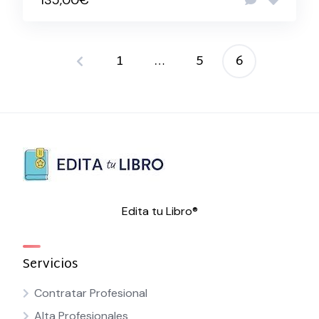
135,00€
1
…
5
6
Paginación
de
entradas
Edita tu Libro®
Servicios
Contratar Profesional
Alta Profesionales