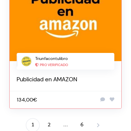
Triunfacontulibro
PRO VERIFICADO
Publicidad en AMAZON
134,00€
1
2
…
6
Paginación