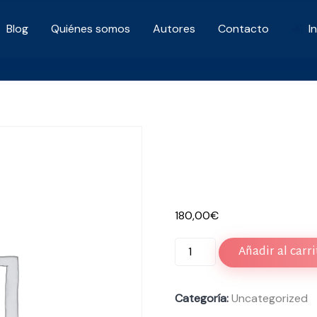
Blog
Quiénes somos
Autores
Contacto
I
Diseño para
en formato 
180,00
€
Diseño
Añadir al carr
para
tu
libro
Categoría:
Uncategorized
en