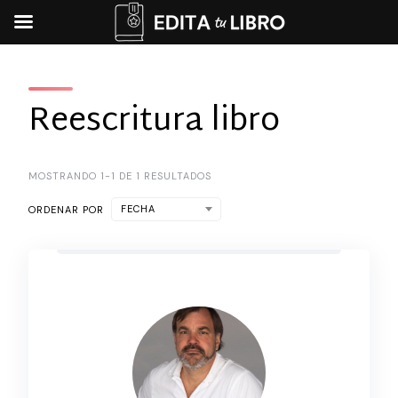
Skip
to
content
Reescritura libro
MOSTRANDO 1-1 DE 1 RESULTADOS
FECHA
ORDENAR POR