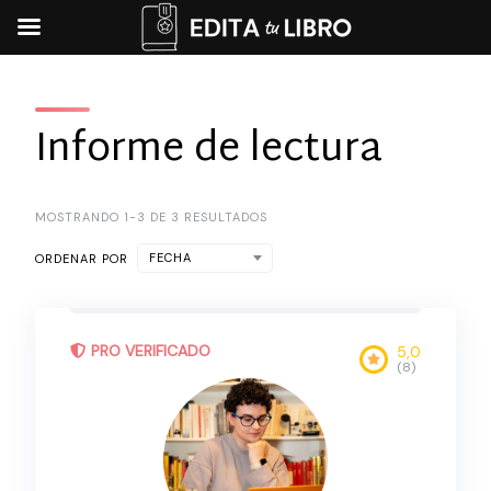
Skip
to
content
Informe de lectura
MOSTRANDO 1-3 DE 3 RESULTADOS
FECHA
ORDENAR POR
PRO VERIFICADO
5,0
(8)